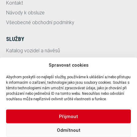
Kontakt
Návody k obsluze
Všeobecné obchodní podmínky
SLUŽBY
Katalog vozidel a návěsů
Servis
Spravovat cookies
HESTI Group
Abychom poskytli co nejlepší služby, používáme k ukládání a/nebo přístupu
k informacím o zařízení, technologie jako jsou soubory cookies. Souhlas s
PRO UŽIVATELE
těmito technologiemi nám umožní zpracovávat údaje, jako je chování při
procházení nebo jedinečná ID na tomto webu. Nesouhlas nebo odvolání
Ochrana osobních údajů
souhlasu může nepříznivě ovlivnit určité vlastnosti a funkce.
Zásady použití cookies
Přijmout
+420 721 951 141
+420 721 951 141
Odmítnout