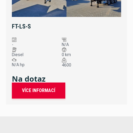
FT-LS-S
-
N/A
Diesel
0 km
N/A hp
4600
Na dotaz
VÍCE INFORMACÍ