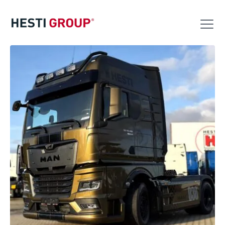
Výroba
Logistika
VW Servis
Akce
Kontakt
Nabídka nových vozů
Nabídka ojetých vozů