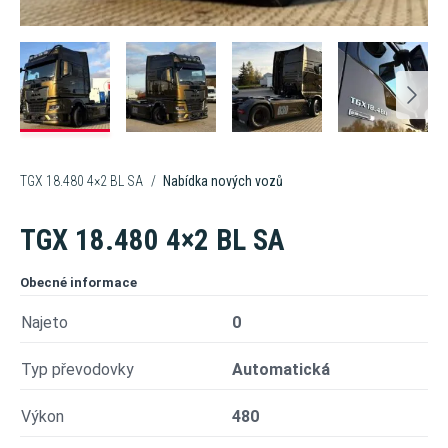
Servis
Zastupované značky
HESTI Group
Síla partnerství
TGX 18.480 4×2 BL SA
Nabídka nových vozů
Magazín
TGX 18.480 4×2 BL SA
Obecné informace
Najeto
0
Typ převodovky
Automatická
Výkon
480