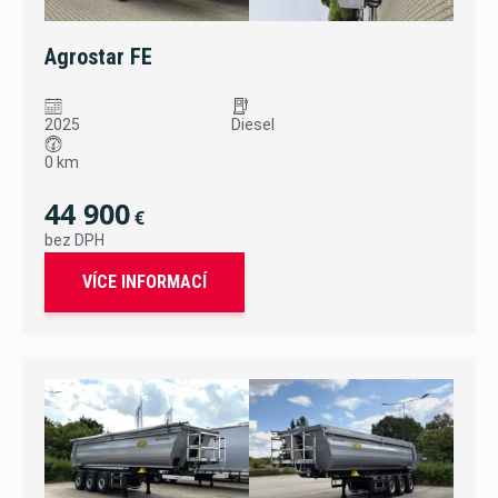
Agrostar FE
2025
Diesel
0 km
44 900
€
bez DPH
VÍCE INFORMACÍ
sleva 15 %