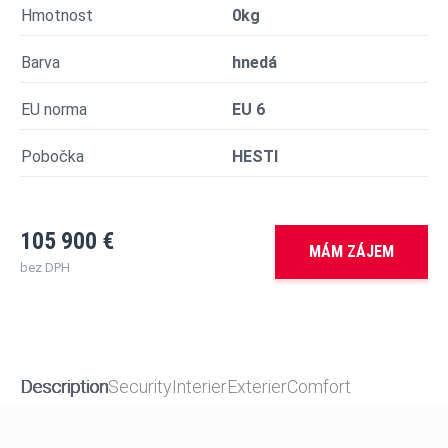
Hmotnost
0kg
Barva
hnedá
EU norma
EU 6
Pobočka
HESTI
105 900 €
MÁM ZÁJEM
bez DPH
Description
Security
Interier
Exterier
Comfort