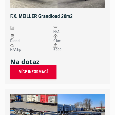
F.X. MEILLER Grandload 26m2
-
N/A
Diesel
0 km
N/A hp
6900
Na dotaz
VÍCE INFORMACÍ
sleva 15 %