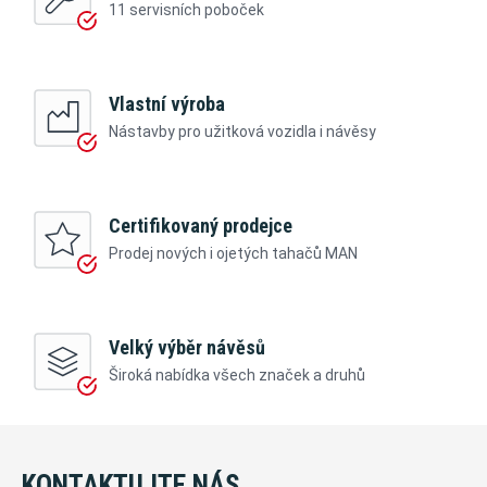
11 servisních poboček
Vlastní výroba
Nástavby pro užitková vozidla i návěsy
Certifikovaný prodejce
Prodej nových i ojetých tahačů MAN
Velký výběr návěsů
Široká nabídka všech značek a druhů
KONTAKTUJTE NÁS