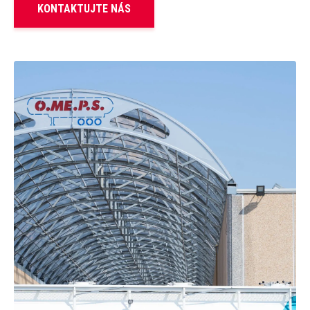
KONTAKTUJTE NÁS
Servis
Zastupované značky
HESTI Group
Síla partnerství
Magazín