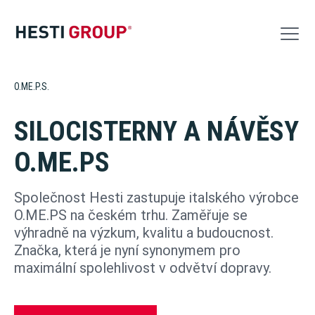
O.ME.P.S.
Výroba
SILOCISTERNY A NÁVĚSY
Logistika
O.ME.PS
VW Servis
Akce
Společnost Hesti zastupuje italského výrobce
O.ME.PS na českém trhu. Zaměřuje se
Kontakt
výhradně na výzkum, kvalitu a budoucnost.
Značka, která je nyní synonymem pro
Nabídka nových vozů
maximální spolehlivost v odvětví dopravy.
Nabídka ojetých vozů