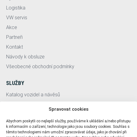
Logistika
VW servis
Akce
Partneři
Kontakt
Návody k obsluze
Všeobecné obchodní podmínky
SLUŽBY
Katalog vozidel a návěsů
Servis
Spravovat cookies
HESTI Group
Abychom poskytli co nejlepší služby, používáme k ukládání a/nebo přístupu
k informacím o zařízení, technologie jako jsou soubory cookies. Souhlas s
PRO UŽIVATELE
těmito technologiemi nám umožní zpracovávat údaje, jako je chování při