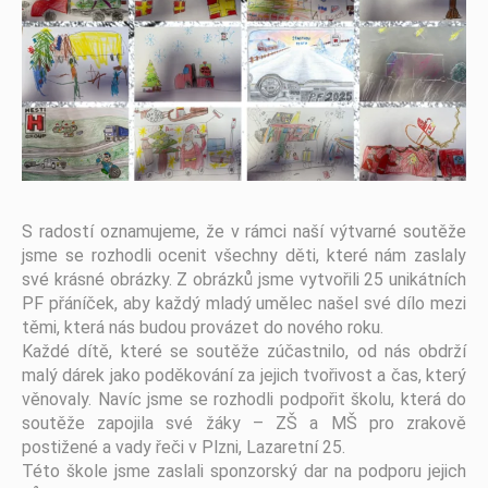
S radostí oznamujeme, že v rámci naší výtvarné soutěže
jsme se rozhodli ocenit všechny děti, které nám zaslaly
své krásné obrázky. Z obrázků jsme vytvořili 25 unikátních
PF přáníček, aby každý mladý umělec našel své dílo mezi
těmi, která nás budou provázet do nového roku.
Každé dítě, které se soutěže zúčastnilo, od nás obdrží
malý dárek jako poděkování za jejich tvořivost a čas, který
věnovaly. Navíc jsme se rozhodli podpořit školu, která do
soutěže zapojila své žáky – ZŠ a MŠ pro zrakově
postižené a vady řeči v Plzni, Lazaretní 25.
Této škole jsme zaslali sponzorský dar na podporu jejich