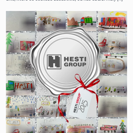
Servis
Zastupované značky
HESTI Group
Síla partnerství
Magazín