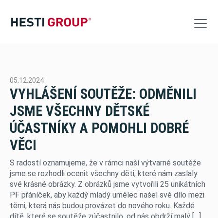
Výroba
05.12.2024
Logistika
VYHLÁŠENÍ SOUTĚŽE: ODMĚNILI
JSME VŠECHNY DĚTSKÉ
VW Servis
ÚČASTNÍKY A POMOHLI DOBRÉ
Akce
VĚCI
Kontakt
S radostí oznamujeme, že v rámci naší výtvarné soutěže
jsme se rozhodli ocenit všechny děti, které nám zaslaly
Nabídka nových vozů
své krásné obrázky. Z obrázků jsme vytvořili 25 unikátních
PF přáníček, aby každý mladý umělec našel své dílo mezi
Nabídka ojetých vozů
těmi, která nás budou provázet do nového roku. Každé
dítě, které se soutěže zúčastnilo, od nás obdrží malý […]