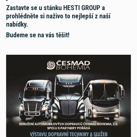
Servis
Zastavte se u stánku HESTI GROUP a
prohlédněte si naživo to nejlepší z naší
Zastupované značky
nabídky.
Budeme se na vás těšit!
HESTI Group
Síla partnerství
Magazín