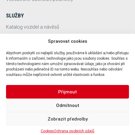
SLUŽBY
Katalog vozidel a návěsů
Servis
Spravovat cookies
HESTI Group
Abychom poskytli co nejlepší služby, používáme k ukládání a/nebo přístupu
k informacím o zařízení, technologie jako jsou soubory cookies. Souhlas s
PRO UŽIVATELE
těmito technologiemi nám umožní zpracovávat údaje, jako je chování při
procházení nebo jedinečná ID na tomto webu. Nesouhlas nebo odvolání
Ochrana osobních údajů
souhlasu může nepříznivě ovlivnit určité vlastnosti a funkce.
Zásady použití cookies
Přijmout
+420 721 951 141
+420 721 951 141
Odmítnout
Zobrazit předvolby
Cookies
Ochrana osobních údajů