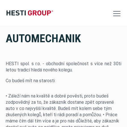
AUTOMECHANIK
Výroba
Logistika
HESTI spol. s r.o. - obchodní společnost s více než 30ti
VW Servis
letou tradicí hledá nového kolegu.
Akce
Co budeš mít na starosti:
Kontakt
• Záleží nám na kvalitě a dobré pověsti, proto budeš
zodpovědný za to, že zákazník dostane zpět opravené
Nabídka nových vozů
auto v co nejvyšší kvalitě. Budeš mít kolem sebe tým
zkušených kolegů, kteří ti rádi poradí a pomůžou. • Práce
Nabídka ojetých vozů
máme čím dál tím více a je pro nás důležité, aby zákazník