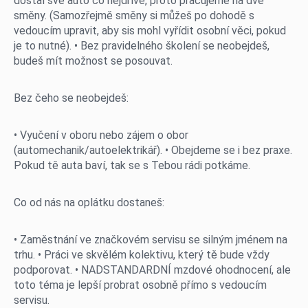
dostal své auto co nejdříve, proto pracujeme na dvě
Servis
směny. (Samozřejmě směny si můžeš po dohodě s
vedoucím upravit, aby sis mohl vyřídit osobní věci, pokud
je to nutné). • Bez pravidelného školení se neobejdeš,
Zastupované značky
budeš mít možnost se posouvat.
HESTI Group
Bez čeho se neobejdeš:
Síla partnerství
• Vyučení v oboru nebo zájem o obor
Magazín
(automechanik/autoelektrikář). • Obejdeme se i bez praxe.
Pokud tě auta baví, tak se s Tebou rádi potkáme.
Co od nás na oplátku dostaneš:
• Zaměstnání ve značkovém servisu se silným jménem na
trhu. • Práci ve skvělém kolektivu, který tě bude vždy
podporovat. • NADSTANDARDNÍ mzdové ohodnocení, ale
toto téma je lepší probrat osobně přímo s vedoucím
servisu.