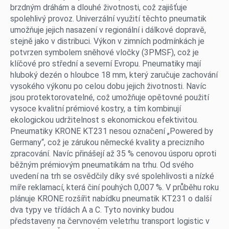
brzdným dráhám a dlouhé životnosti, což zajišťuje
Servis
spolehlivý provoz. Univerzální využití těchto pneumatik
umožňuje jejich nasazení v regionální i dálkové dopravě,
Zastupované značky
stejně jako v distribuci. Výkon v zimních podmínkách je
potvrzen symbolem sněhové vločky (3PMSF), což je
HESTI Group
klíčové pro střední a severní Evropu. Pneumatiky mají
hluboký dezén o hloubce 18 mm, který zaručuje zachování
Síla partnerství
vysokého výkonu po celou dobu jejich životnosti. Navíc
jsou protektorovatelné, což umožňuje opětovné použití
Magazín
vysoce kvalitní prémiové kostry, a tím kombinují
ekologickou udržitelnost s ekonomickou efektivitou.
Pneumatiky KRONE KT231 nesou označení „Powered by
Germany“, což je zárukou německé kvality a precizního
zpracování. Navíc přinášejí až 35 % cenovou úsporu oproti
běžným prémiovým pneumatikám na trhu. Od svého
uvedení na trh se osvědčily díky své spolehlivosti a nízké
míře reklamací, která činí pouhých 0,007 %. V průběhu roku
plánuje KRONE rozšířit nabídku pneumatik KT231 o další
dva typy ve třídách A a C. Tyto novinky budou
představeny na červnovém veletrhu transport logistic v