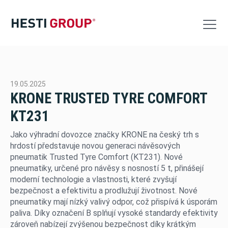
Výroba
19.05.2025
Logistika
KRONE TRUSTED TYRE COMFORT
KT231
VW Servis
Jako výhradní dovozce značky KRONE na český trh s
Akce
hrdostí představuje novou generaci návěsových
pneumatik Trusted Tyre Comfort (KT231). Nové
Kontakt
pneumatiky, určené pro návěsy s nosností 5 t, přinášejí
moderní technologie a vlastnosti, které zvyšují
Nabídka nových vozů
bezpečnost a efektivitu a prodlužují životnost. Nové
pneumatiky mají nízký valivý odpor, což přispívá k úsporám
paliva. Díky označení B splňují vysoké standardy efektivity
Nabídka ojetých vozů
zároveň nabízejí zvýšenou bezpečnost díky krátkým