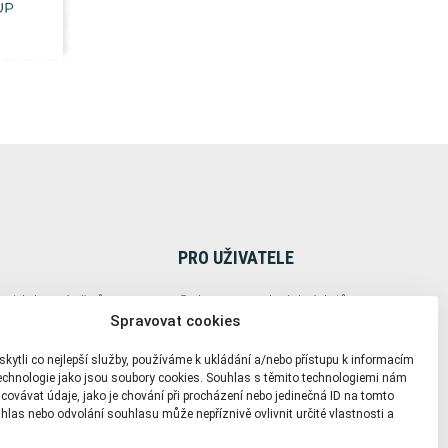
PRO UŽIVATELE
ozidel a návěsů
Ochrana osobních údajů
Spravovat cookies
Zásady použití cookies
ytli co nejlepší služby, používáme k ukládání a/nebo přístupu k informacím
oup
+420 721 951 141
technologie jako jsou soubory cookies. Souhlas s těmito technologiemi nám
+420 721 951 141
ovávat údaje, jako je chování při procházení nebo jedinečná ID na tomto
las nebo odvolání souhlasu může nepříznivě ovlivnit určité vlastnosti a