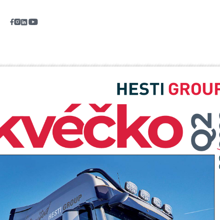
Výroba
Logistika
VW Servis
Akce
Kontakt
Nabídka nových vozů