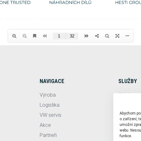
NAVIGACE
SLUŽBY
Výroba
Katalog v
Logistika
Servis
Abychom posk
VW servis
HESTI Gr
o zařízení, 
Akce
umožní zprac
webu. Nesouh
Partneři
funkce.