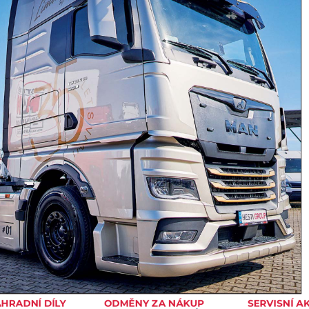
Nabídka ojetých vozů
Servis
Zastupované značky
HESTI Group
Síla partnerství
Magazín